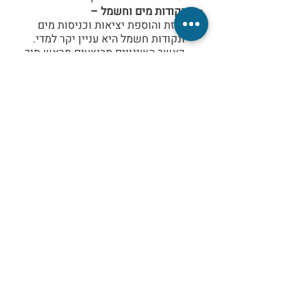
נקודות מים וחשמל –
הזזת והוספת יציאות וכניסות מים 
ונקודות חשמל היא עניין יקר למדי. 
כאשר השינויים מבוצעים מראש תוך 
כדי בנייה, מדובר על חסכון משמעותי 
בעלויות.
הזזת או שבירת קירות פנים –
דירת 5 חדרים ניתן לרווח ולהפוך 
לדירה בת 4 חדרים, או להפך, להוסיף 
לה חצי חדר או אפילו חדר שלם. גם 
כאן, ביצוע מוקדם של השינויים 
בחלוקה הפנימית על ידי הקבלן ולא רק 
לאחר גמר הבנייה, יוזיל משמעותית את 
העלות הכוללת של הפרויקט.
שמי יעל אללוף, מעצבת פנים ובעלת סטודיו 
לעיצוב.
אם קנית דירה חדשה מקבלן, או שנכנסת 
לדירה שהושארה כפי שנרכשה מהקבלן 
וחשוב לך להכניס לתוכה לב ונשמה ובעיקר, 
את המגע האישי שלך – הגעת למקום הנכון.
אני מזמינה אותך לתאם פגישה שבה נכיר, 