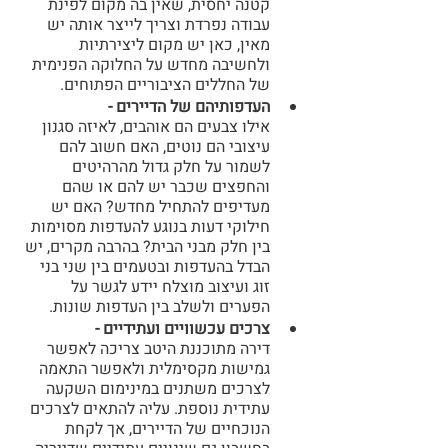
קטנה יחסית, שאין בה מקום לפינת 
עבודה נפרדת וצריך לייצר אותה יש 
מאין, כאן יש מקום ליצירתיות 
ולחשיבה מחדש על החלוקה הפנימית 
של החללים הציבוריים הפתוחים.
העדפותיהם של הדיירים -
אילו צבעים הם אוהבים, לאיזה סגנון 
עיצובי הם נוטים, האם חשוב להם 
לשמור על חלק גדול מהרהיטים 
והחפצים שכבר יש להם או שהם 
מעדיפים להתחיל מחדש? האם יש 
חילוקי דעות בנוגע להעדפות מסוימות 
בין חלק מבני הבית? בהרבה מקרים, יש 
הבדל בהעדפות ובטעמים בין שני בני 
זוג ועיצוב מוצלח יידע לגשר על 
הפערים ולשלב בין העדפות שונות.
צרכים עכשוויים ועתידיים -
דירה מתוכננת היטב צריכה לאפשר 
גמישות מקסימלית ולאפשר התאמה 
לצרכים משתנים במינימום השקעה 
עתידית נוספת. עליה להתאים לצרכים 
הנוכחיים של הדיירים, אך לקחת 