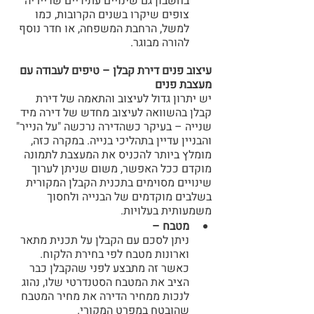
בחשבון גם שינויים עתידיים שדייריה 
צופים שיקרו בשנים הקרובות, כמו 
למשל, הרחבת המשפחה, או חדר נוסף 
להורה מבוגר.
עיצוב פנים דירת קבלן – טיפים לעבודה עם 
מעצבת פנים
יש יתרון גדול לעיצוב והתאמה של דירת 
קבלן בהשוואה לעיצוב מחדש של דירה מיד 
שנייה – בעיקר כשהדירה נרכשה "על הנייר" 
והבניין עדיין בתהליכי בנייה. במקרה כזה, 
מומלץ ביותר להכניס את המעצבת לתמונה 
מוקדם ככל האפשר, משום שניתן לערוך 
שינויים מסוימים בתכנית הקבלן המקורית 
בשלבים מוקדמים של הבנייה ולחסוך 
משמעותית בעלויות.
מטבח –
ניתן לסכם עם הקבלן על תכנית מתאר 
וארונות מטבח לפי בחירת הלקוח. 
כאשר זה מתבצע לפני שהקבלן כבר 
הציב את המטבח הסטנדרטי שלו, נהוג 
לנכות ממחיר הדירה את מחיר המטבח 
שהובטח במפרט המקורי.