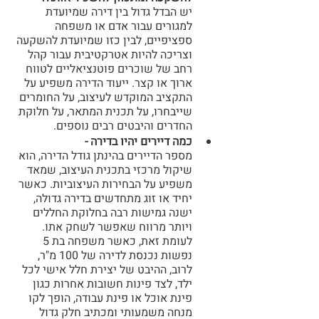
יש הבדל גדול בין דירה שמיועדת 
למגורים עבור אדם או משפחה 
ספציפיים, לבין כזו שמיועדת להשקעה 
וצריכה להיות אטרקטיבית עבור קהל 
רחב של שוכרים פוטנציאליים לטווח 
ארוך או קצר. ייעוד הדירה משפיע על 
התקציב המוקדש לעיצוב, על החומרים 
שייבחרו, על תכנית המתאר, על חלוקת 
החדרים והיבטים רבים נוספים.
כמה דיירים יהיו בדירה -
מספר הדיירים בהינתן גודל הדירה, הוא 
שיקול מרכזי בתכנית העיצוב, שמאד 
משפיע על הבחירות העיצוביות. כאשר 
יחיד או זוג מתחדשים בדירה גדולה, 
ישנה גמישות רבה בחלוקת החללים 
ויותר מרווח שאפשר לשחק אתו. 
לעומת זאת, כאשר משפחה בת 5 
נפשות נכנסת לדירה של 100 מ"ר, 
לרוב, ההיבט של יצירת חלל אישי לכל 
ילד, לצד פינות חשובות אחרות כגון 
פינת אוכל או פינת עבודה, הופך לקו 
מנחה משמעותי ומכתיב חלק גדול 