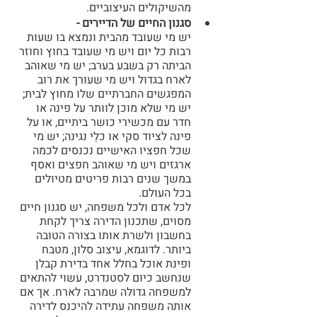
מהשיקולים העיצוביים.
סגנון החיים של הדיירים -
יש מי שעובד מהבית ונמצא בו שעות 
רבות כל יום ויש מי שעובד בחוץ וחוזר 
הביתה רק בשבע בערב; יש מי שאוהב 
לארח בגדול ויש מי שעורך את רוב 
המפגשים החברתיים שלו מחוץ לבית; 
יש מי שלא מוכן לוותר על פינה או 
חדר עם מכשירי כושר ביתיים, או על 
פינה לציוד סקי או כלֵי נגינה; יש מי 
שכל חפציו האישיים נכנסים לכמה 
ארגזים ויש מי שאוהב חפצים ואסף 
במשך שנים רבות פריטים מטיולים 
בכל העולם.
לכל אדם ולכל משפחה, יש סגנון חיים 
מסוים, שתכנון הדירה צריך לקחת 
בחשבון ולשרת אותו בצורה הטובה 
ביותר. לדוגמא, עיצוב סלון, מטבח 
ופינת אוכל בחלל אחד בדירת קבלן 
שנחשב כיום לסטנדרט, עשוי להתאים 
למשפחה גדולה שמרבה לארח. אך אם 
אותה משפחה עתידה להיכנס לדירה 