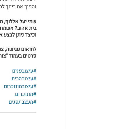
והפוך את ביתך למ
שמי יעל אללוף, מ
בית אהוב? אשמח ל
וכיצד ניתן לבצע 
לתיאום פגישה, צרו קשר: בטלפון 
פרטים בעמוד "צור
#עיצובפנים
#עיצובהבית
#עיצובמונוכרום
#מונוכרום
#מעצבתפנים