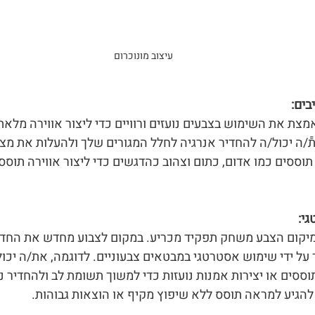
עיצוב מונוכרום
בים:
מצת את השימוש בצבעים נועזים ורוויים כדי ליצור אווירה מלאת ח
תֿֿ/ה יכול/ה להחדיר אנרגיה לחלל המגורים שלך ולהעלות את מצ
תוססים כמו אדום, כתום וצהוב כהדגשים כדי ליצור אווירה תוסס
י:
 מיקום הצבע משחק תפקיד מכריע. במקום לצבוע מחדש את החדר
 על ידי שימוש אסטרטגי במבטאים צבעוניים. לדוגמה, את/ה יכול
 תוססים או יצירות אמנות נועזות כדי למשוך תשומת לב ולהחדיר נ
הגיע למראה תוסס ללא שיפוץ מקיף או הוצאות גבוהות.